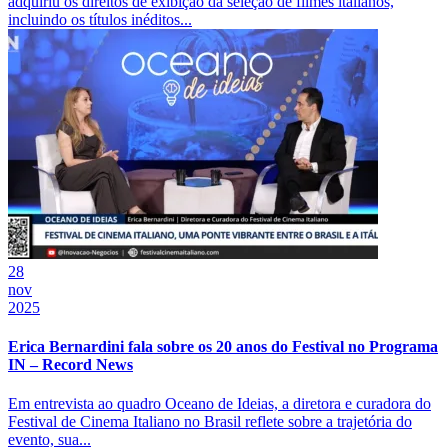
adquiriu os direitos de exibição da seleção de filmes italianos,
incluindo os títulos inéditos...
28
nov
2025
Erica Bernardini fala sobre os 20 anos do Festival no Programa
IN – Record News
Em entrevista ao quadro Oceano de Ideias, a diretora e curadora do
Festival de Cinema Italiano no Brasil reflete sobre a trajetória do
evento, sua...