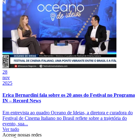
28
nov
2025
Erica Bernardini fala sobre os 20 anos do Festival no Programa
IN – Record News
Em entrevista ao quadro Oceano de Ideias, a diretora e curadora do
Festival de Cinema Italiano no Brasil reflete sobre a trajetória do
evento, sua...
Ver tudo
Acesse nossas redes