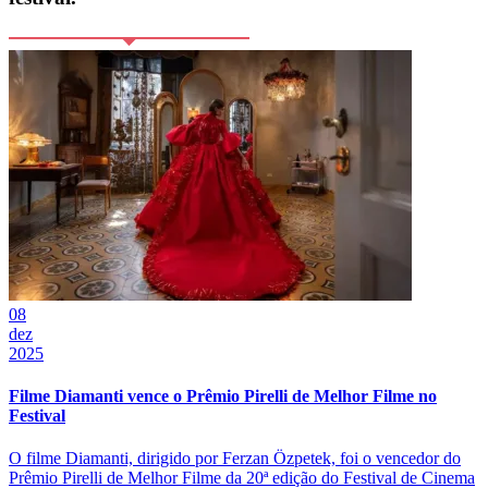
08
dez
2025
Filme Diamanti vence o Prêmio Pirelli de Melhor Filme no
Festival
O filme Diamanti, dirigido por Ferzan Özpetek, foi o vencedor do
Prêmio Pirelli de Melhor Filme da 20ª edição do Festival de Cinema