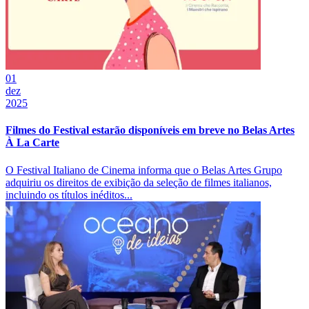
01
dez
2025
Filmes do Festival estarão disponíveis em breve no Belas Artes
À La Carte
O Festival Italiano de Cinema informa que o Belas Artes Grupo
adquiriu os direitos de exibição da seleção de filmes italianos,
incluindo os títulos inéditos...