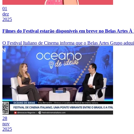
01
dez
2025
Filmes do Festival estarão disponíveis em breve no Belas Artes À
O Festival Italiano de Cinema informa que o Belas Artes Grupo adquiriu 
28
nov
2025