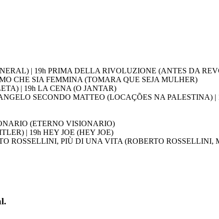
GENERAL) | 19h PRIMA DELLA RIVOLUZIONE (ANTES DA R
PERIAMO CHE SIA FEMMINA (TOMARA QUE SEJA MULHER)
LETA) | 19h LA CENA (O JANTAR)
IL VANGELO SECONDO MATTEO (LOCAÇÕES NA PALESTINA) | 
ISIONARIO (ETERNO VISIONARIO)
TLER) | 19h HEY JOE (HEY JOE)
OBERTO ROSSELLINI, PIÙ DI UNA VITA (ROBERTO ROSSELLINI
l.