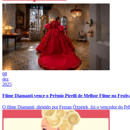
08
dez
2025
Filme Diamanti vence o Prêmio Pirelli de Melhor Filme no Festiv
O filme Diamanti, dirigido por Ferzan Özpetek, foi o vencedor do Prêm