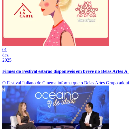
01
dez
2025
Filmes do Festival estarão disponíveis em breve no Belas Artes À
O Festival Italiano de Cinema informa que o Belas Artes Grupo adquiriu 