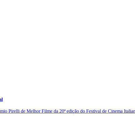
al
io Pirelli de Melhor Filme da 20ª edição do Festival de Cinema Italian