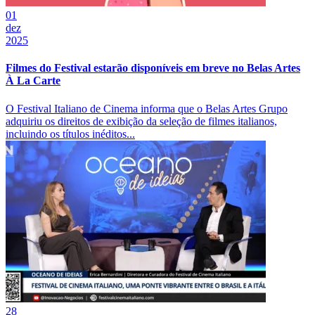
01
dez
2025
Filmes do Festival estarão disponíveis em breve no Belas Artes
À La Carte
O Festival Italiano de Cinema informa que o Belas Artes Grupo
adquiriu os direitos de exibição da seleção de filmes italianos,
incluindo os títulos inéditos...
28