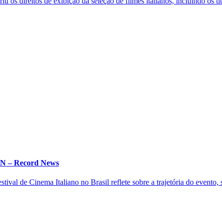
os direitos de exibição da seleção de filmes italianos, incluindo os títu
 IN – Record News
ival de Cinema Italiano no Brasil reflete sobre a trajetória do evento, s