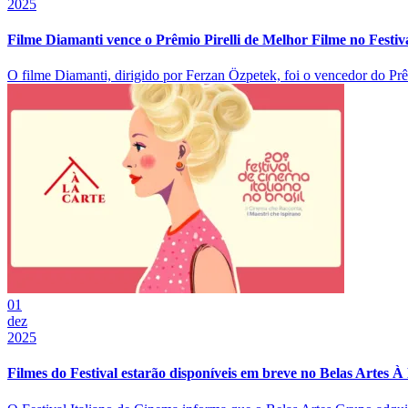
2025
Filme Diamanti vence o Prêmio Pirelli de Melhor Filme no Festiv
O filme Diamanti, dirigido por Ferzan Özpetek, foi o vencedor do Prêm
01
dez
2025
Filmes do Festival estarão disponíveis em breve no Belas Artes À