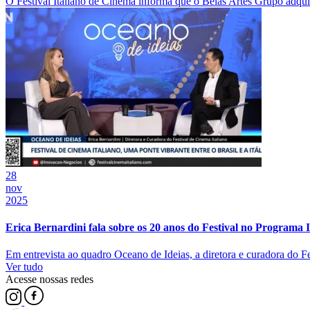
O Festival Italiano de Cinema informa que o Belas Artes Grupo adquiriu 
28
nov
2025
Erica Bernardini fala sobre os 20 anos do Festival no Programa
Em entrevista ao quadro Oceano de Ideias, a diretora e curadora do Fest
Ver tudo
Acesse nossas redes