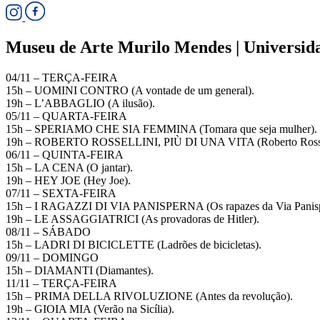
Museu de Arte Murilo Mendes | Universida
04/11 – TERÇA-FEIRA
15h – UOMINI CONTRO (A vontade de um general).
19h – L’ABBAGLIO (A ilusão).
05/11 – QUARTA-FEIRA
15h – SPERIAMO CHE SIA FEMMINA (Tomara que seja mulher).
19h – ROBERTO ROSSELLINI, PIÙ DI UNA VITA (Roberto Rosselli
06/11 – QUINTA-FEIRA
15h – LA CENA (O jantar).
19h – HEY JOE (Hey Joe).
07/11 – SEXTA-FEIRA
15h – I RAGAZZI DI VIA PANISPERNA (Os rapazes da Via Panisp
19h – LE ASSAGGIATRICI (As provadoras de Hitler).
08/11 – SÁBADO
15h – LADRI DI BICICLETTE (Ladrões de bicicletas).
09/11 – DOMINGO
15h – DIAMANTI (Diamantes).
11/11 – TERÇA-FEIRA
15h – PRIMA DELLA RIVOLUZIONE (Antes da revolução).
19h – GIOIA MIA (Verão na Sicília).