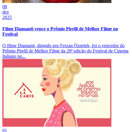
08
dez
2025
Filme Diamanti vence o Prêmio Pirelli de Melhor Filme no
Festival
O filme Diamanti, dirigido por Ferzan Özpetek, foi o vencedor do
Prêmio Pirelli de Melhor Filme da 20ª edição do Festival de Cinema
Italiano no...
01