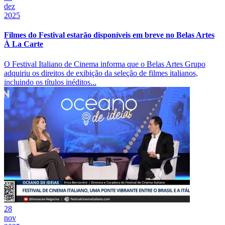
dez
2025
Filmes do Festival estarão disponíveis em breve no Belas Artes
À La Carte
O Festival Italiano de Cinema informa que o Belas Artes Grupo
adquiriu os direitos de exibição da seleção de filmes italianos,
incluindo os títulos inéditos...
28
nov