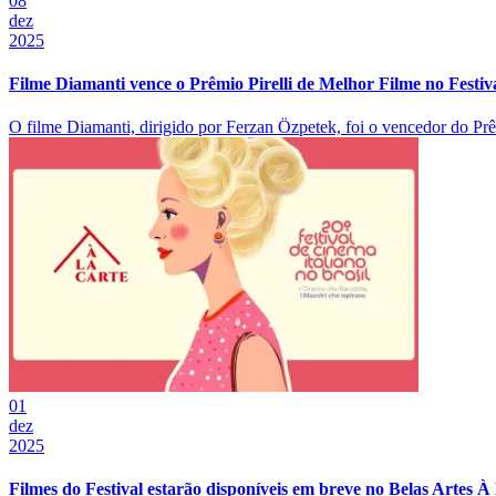
08
dez
2025
Filme Diamanti vence o Prêmio Pirelli de Melhor Filme no Festiv
O filme Diamanti, dirigido por Ferzan Özpetek, foi o vencedor do Prêm
01
dez
2025
Filmes do Festival estarão disponíveis em breve no Belas Artes À