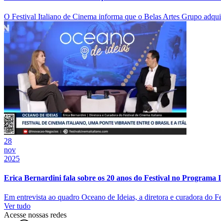
O Festival Italiano de Cinema informa que o Belas Artes Grupo adquiriu 
28
nov
2025
Erica Bernardini fala sobre os 20 anos do Festival no Programa
Em entrevista ao quadro Oceano de Ideias, a diretora e curadora do Fest
Ver tudo
Acesse nossas redes