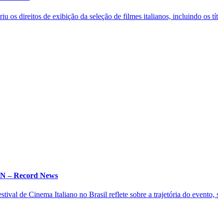
os direitos de exibição da seleção de filmes italianos, incluindo os títu
 IN – Record News
ival de Cinema Italiano no Brasil reflete sobre a trajetória do evento, s