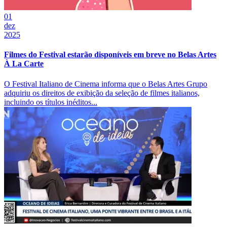
01
dez
2025
Filmes do Festival estarão disponíveis em breve no Belas Artes
À La Carte
O Festival Italiano de Cinema informa que o Belas Artes Grupo
adquiriu os direitos de exibição da seleção de filmes italianos,
incluindo os títulos inéditos...